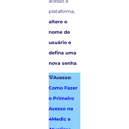
acesso à
plataforma,
altere o
nome de
usuário e
defina uma
nova senha
.
💡Acesse:
Como Fazer
o Primeiro
Acesso na
4Medic e