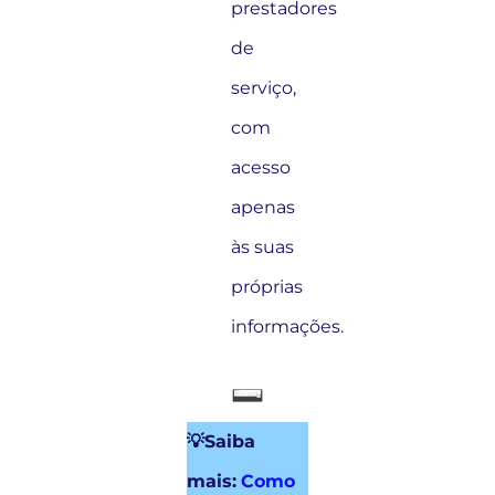
prestadores
de
serviço,
com
acesso
apenas
às suas
próprias
informações.
💡Saiba
mais:
Como