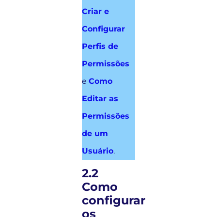
Criar e
Configurar
Perfis de
Permissões
e
Como
Editar as
Permissões
de um
Usuário
.
2.2
Como
configurar
os