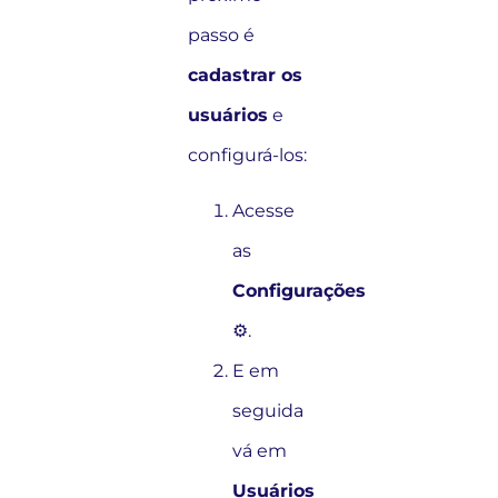
passo é
cadastrar os
usuários
e
configurá-los:
Acesse
as
Configurações
⚙️.
E em
seguida
vá em
Usuários