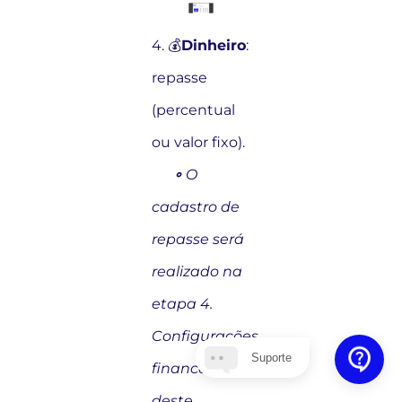
4. 💰
Dinheiro
:
repasse
(percentual
ou valor fixo).
……
∘
O
cadastro de
repasse será
realizado na
etapa 4.
Configurações
Suporte
financeiras
deste