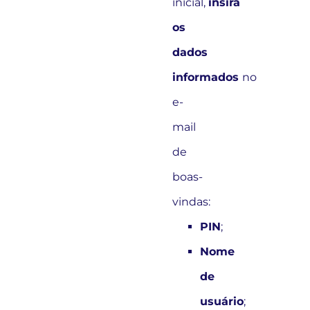
inicial,
insira
os
dados
informados
no
e-
mail
de
boas-
vindas:
PIN
;
Nome
de
usuário
;