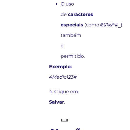
O uso
de
caracteres
especiais
(como
@$%&*#_
)
também
é
permitido.
Exemplo:
4Medic123#
4. Clique em
Salvar
.