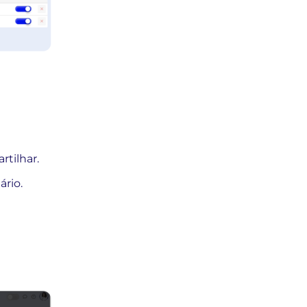
rtilhar.
ário.