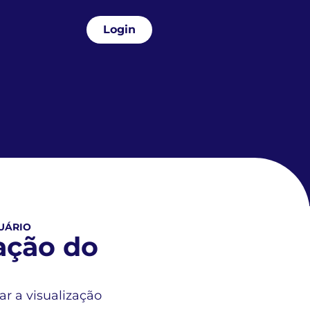
Login
UÁRIO
ação do
r a visualização