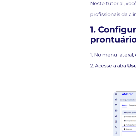
Neste tutorial, vo
profissionais da c
1. Config
prontuári
1. No menu lateral
2. Acesse a aba
Usu