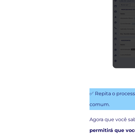
✅ Repita o process
comum.
Agora que você sab
permitirá que voc