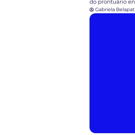
do prontuário ent
Gabriela Belapat