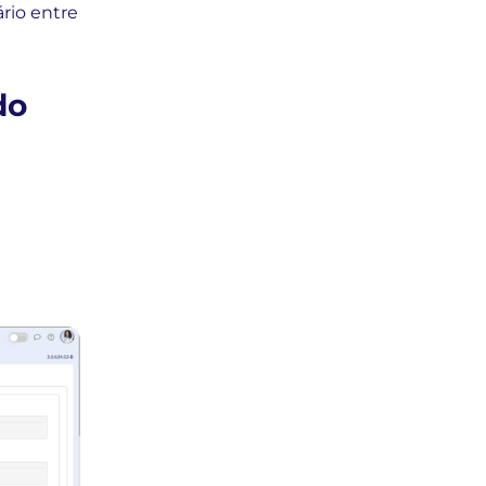
rio entre
do