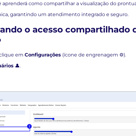
cê aprenderá como compartilhar a visualização do prontuá
línica, garantindo um atendimento integrado e seguro.
urando o acesso compartilhado 
o
, clique em
Configurações
(ícone de engrenagem ⚙️).
ários
👤.