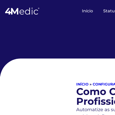
Início
Statu
INÍCIO
»
CONFIGUR
Como C
Profiss
Automatize as su