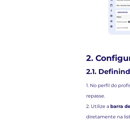
2. Config
2.1. Definin
1. No perfil do prof
repasse.
2. Utilize a
barra d
diretamente na list