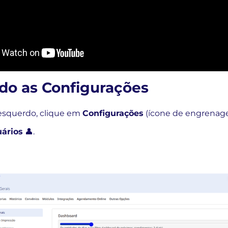
ndo as Configurações
 esquerdo, clique em
Configurações
(ícone de engrenage
ários
👤.