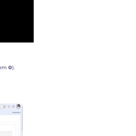
m ⚙️).