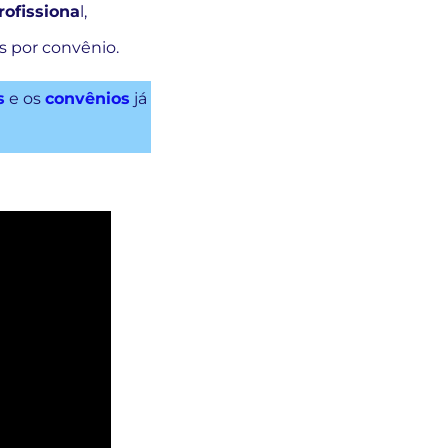
rofissiona
l,
s por convênio.
s
e os
convênios
já