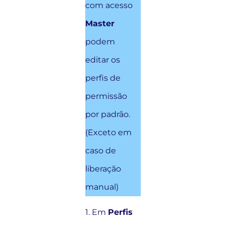
com acesso
Master
podem
editar os
perfis de
permissão
por padrão.
(Exceto em
caso de
liberação
manual)
1. Em
Perfis