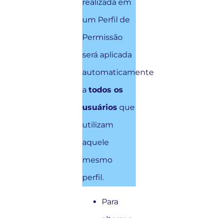
realizada em
um Perfil de
Permissão
será aplicada
automaticamente
a
todos os
usuários
que
utilizam
aquele
mesmo
perfil.
Para