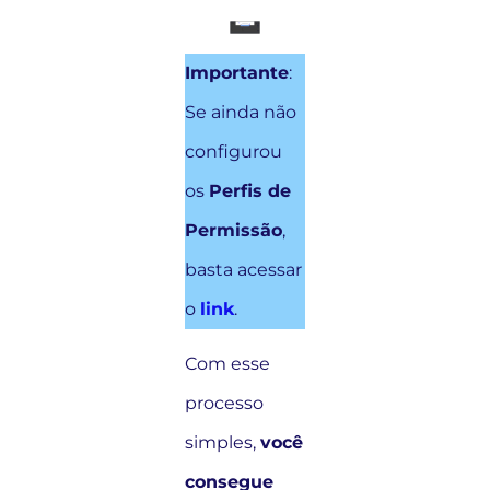
Importante
:
Se ainda não
configurou
os
Perfis de
Permissão
,
basta acessar
o
link
.
Com esse
processo
simples,
você
consegue