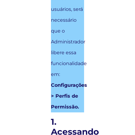
usuários, será
necessário
que o
Administrador
libere essa
funcionalidade
em:
Configurações
> Perfis de
Permissão.
1.
Acessando