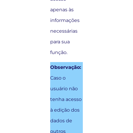
apenas às
informações
necessárias
para sua
função.
Observação:
Caso o
usuário não
tenha acesso
à edição dos
dados de
outros