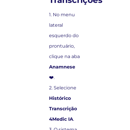
Transcrições
1. No menu
lateral
esquerdo do
prontuário,
clique na aba
Anamnese
❤️.
2. Selecione
Histórico
Transcrição
4Medic IA
.
3. O sistema