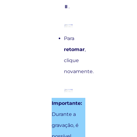
⏸️.
Para
retomar
,
clique
novamente.
Importante:
Durante a
gravação, é
possível