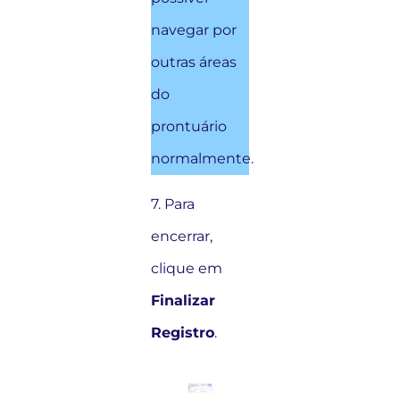
navegar por
outras áreas
do
prontuário
normalmente.
7. Para
encerrar,
clique em
Finalizar
Registro
.