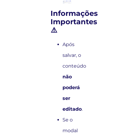
Informações
Importantes
⚠️
Após
salvar, o
conteúdo
não
poderá
ser
editado
.
Se o
modal