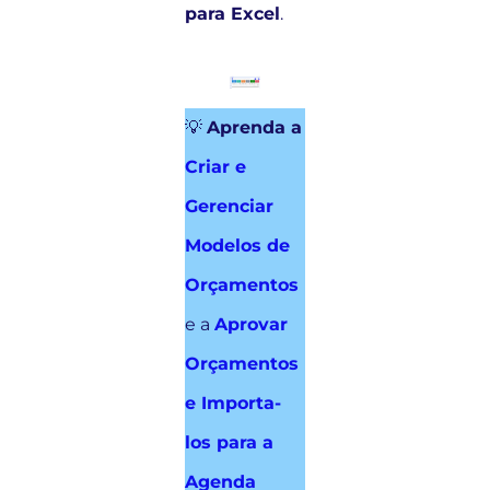
para Excel
.
💡
Aprenda a
Criar e
Gerenciar
Modelos de
Orçamentos
e a
Aprovar
Orçamentos
e Importa-
los para a
Agenda