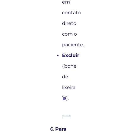
em
contato
direto
com o
paciente.
Excluir
(ícone
de
lixeira
🗑️).
6.
Para