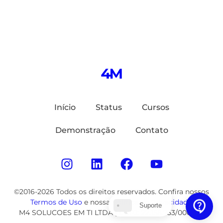
Início
Status
Cursos
Demonstração
Contato
©2016-2026 Todos os direitos reservados. Confira nossos
Termos de Uso
e nossa
Política de Privacidade
.
Suporte
M4 SOLUCOES EM TI LTDA | CNPJ: 22.158.753/0001-62