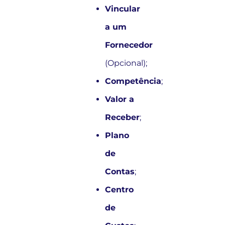
Vincular
a um
Fornecedor
(Opcional);
Competência
;
Valor a
Receber
;
Plano
de
Contas
;
Centro
de