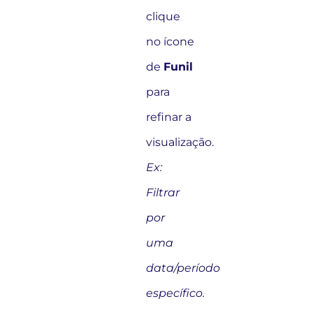
clique
no ícone
de
Funil
para
refinar a
visualização.
Ex:
Filtrar
por
uma
data/período
específico.