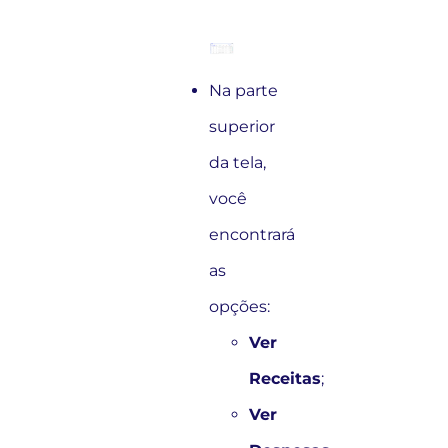
Na parte
superior
da tela,
você
encontrará
as
opções:
Ver
Receitas
;
Ver