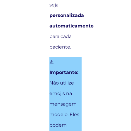
seja
personalizada
automaticamente
para cada
paciente.
⚠️
Importante:
Não utilize
emojis na
mensagem
modelo. Eles
podem