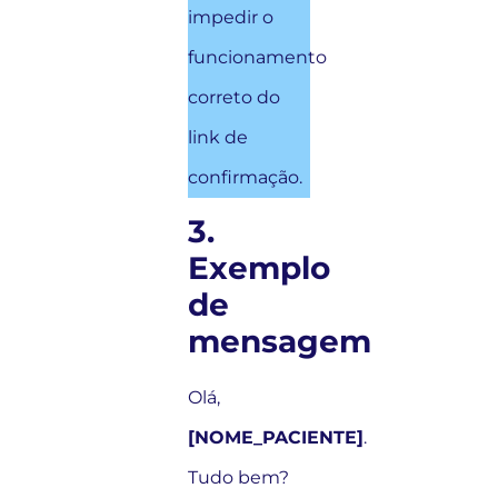
impedir o
funcionamento
correto do
link de
confirmação.
3.
Exemplo
de
mensagem
Olá,
[NOME_PACIENTE]
.
Tudo bem?