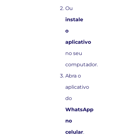
Ou
instale
o
aplicativo
no seu
computador.
Abra o
aplicativo
do
WhatsApp
no
celular
.