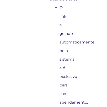
O
link
é
gerado
automaticamente
pelo
sistema
e é
exclusivo
para
cada
agendamento.