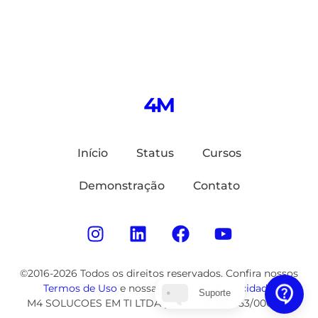
Início
Status
Cursos
Demonstração
Contato
©2016-2026 Todos os direitos reservados. Confira nossos
Termos de Uso
e nossa
Política de Privacidade
.
Suporte
M4 SOLUCOES EM TI LTDA | CNPJ: 22.158.753/0001-62