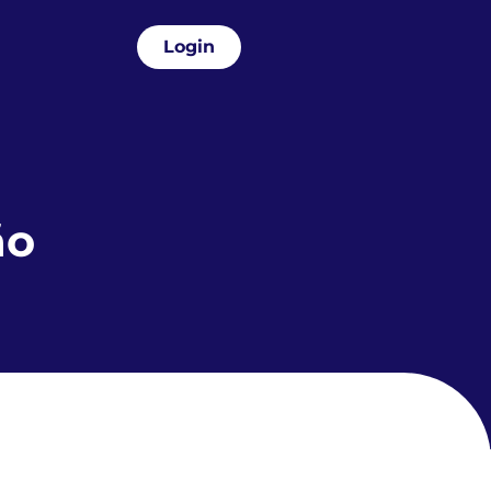
Login
ão