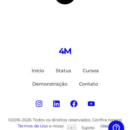
Início
Status
Cursos
Demonstração
Contato
©2016-2026 Todos os direitos reservados. Confira nossos
Termos de Uso
e nossa
Política de Privacidade
.
Suporte