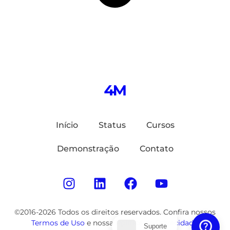
Início
Status
Cursos
Demonstração
Contato
©2016-2026 Todos os direitos reservados. Confira nossos
Termos de Uso
e nossa
Política de Privacidade
.
Suporte