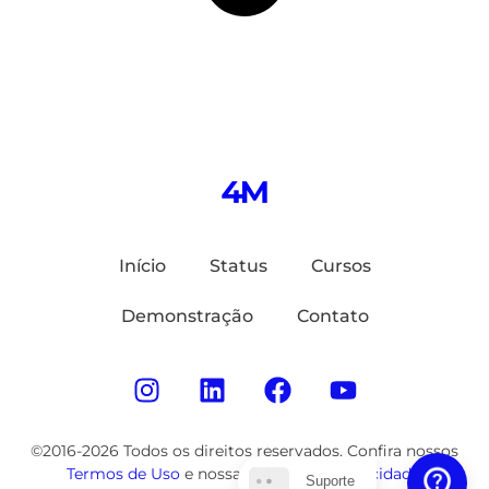
Início
Status
Cursos
Demonstração
Contato
©2016-2026 Todos os direitos reservados. Confira nossos
Termos de Uso
e nossa
Política de Privacidade
.
Suporte