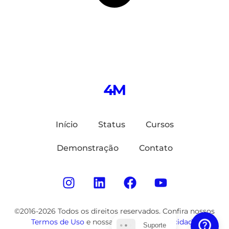
Início
Status
Cursos
Demonstração
Contato
©2016-2026 Todos os direitos reservados. Confira nossos
Termos de Uso
e nossa
Política de Privacidade
.
Suporte