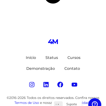
Início
Status
Cursos
Demonstração
Contato
©2016-2026 Todos os direitos reservados. Confira nossos
Termos de Uso
e nossa
Política de Privacidade
.
Suporte