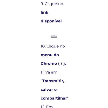
9. Clique no
link
disponível
.
10. Clique no
menu do
Chrome (⋮).
11. Vá em
“
Transmitir,
salvar e
compartilhar
“
12. Em