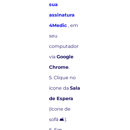
sua
assinatura
4Medic
, em
seu
computador
via
Google
Chrome
.
5. Clique no
ícone da
Sala
de Espera
(ícone de
sofá 🛋️).
6. Em