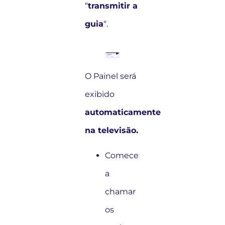
“
transmitir a
guia
“.
O Painel será
exibido
automaticamente
na televisão.
Comece
a
chamar
os