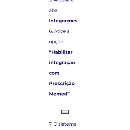
aba
Integrações
.
6. Ative a
opção
“Habilitar
integração
com
Prescrição
Memed”
.
7. O sistema