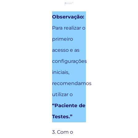
Observação:
Para realizar o
primeiro
acesso e as
configurações
iniciais,
recomendamos
utilizar o
“Paciente de
Testes.”
3. Com o