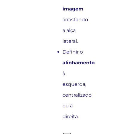
imagem
arrastando
a alça
lateral.
Definir o
alinhamento
à
esquerda,
centralizado
ou à
direita.