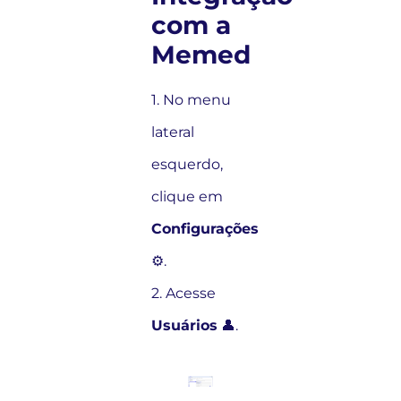
com a
Memed
1. No menu
lateral
esquerdo,
clique em
Configurações
⚙️.
2. Acesse
Usuários
👤.