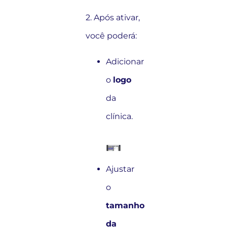
2. Após ativar,
você poderá:
Adicionar
o
logo
da
clínica.
Ajustar
o
tamanho
da